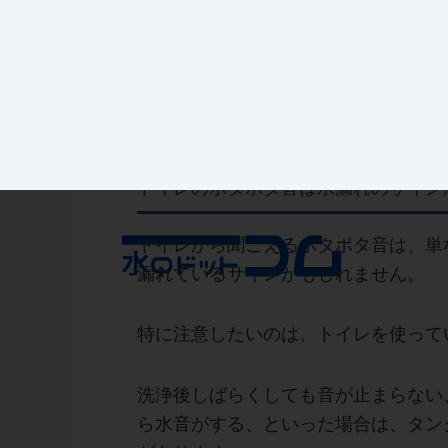
9.
修理費用の目安
10.
ポタポタ音を予防するためにできる
11.
迷ったら無理をせず水まわりの専門
12.
まとめ
トイレのポタポタ音は水漏れのサイン
トイレから聞こえるポタポタ音は、単
漏れているサインかもしれません。
特に注意したいのは、トイレを使って
洗浄後しばらくしても音が止まらない
ら水音がする、といった場合は、タン