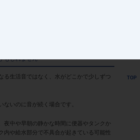
こと
業者へ相談しましょう
かもしれません
なる生活音ではなく、水がどこかで少しずつ
いないのに音が続く場合です。
、夜中や早朝の静かな時間に便器やタンクか
ク内や給水部分で不具合が起きている可能性