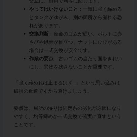
交互に、対角で均等に回します。
やってはいけないこと
：一気に強く締める
とタンクがゆがみ、別の箇所から漏れる恐
れがあります。
交換判断
：座金のゴムが硬い、ボルトに赤
さびや緑青が目立つ、ナットにひびがある
場合は一式交換が安全です。
作業の要点
：古いゴムの当たり面をきれい
にし、異物を残さないことが重要です。
「強く締めれば止まるはず…」という思い込みは
破損の近道ですから避けましょう。
要点は、局所の湿りは固定系の劣化が原因になり
やすく、均等締めか一式交換で確実に直すという
ことです。