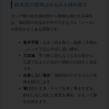
給水管の微滴はゆるみを締め直す
タンク横の給水接続部から微細な滴が出る場合
は、接続部のゆるみや中の小さなゴム（シール）
の劣化がよくある原因です。
基本手順
：止水→拭き取り→観察→手締め
→レンチでほんの少し追い締め。
力加減
：手で軽く回らなくなる位置から、
工具でおよそ八分の一回転だけ試すと安全
です。
改善しない場合
：接続内の小さなゴムの交
換を検討します。
避けたいミス
：テープを厚く巻きすぎる、
斜めにねじ込むと座面を傷め、かえって漏
れを招きます。