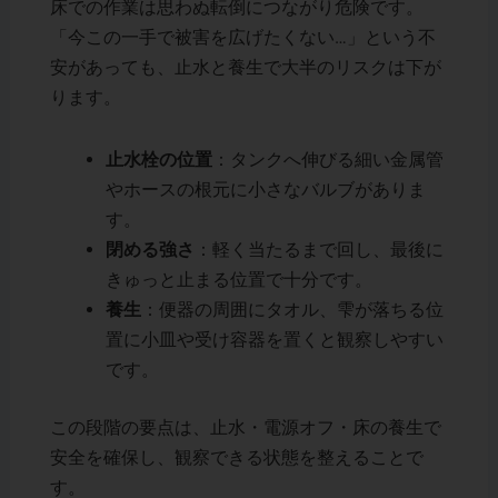
床での作業は思わぬ転倒につながり危険です。
「今この一手で被害を広げたくない…」という不
安があっても、止水と養生で大半のリスクは下が
ります。
止水栓の位置
：タンクへ伸びる細い金属管
やホースの根元に小さなバルブがありま
す。
閉める強さ
：軽く当たるまで回し、最後に
きゅっと止まる位置で十分です。
養生
：便器の周囲にタオル、雫が落ちる位
置に小皿や受け容器を置くと観察しやすい
です。
この段階の要点は、止水・電源オフ・床の養生で
安全を確保し、観察できる状態を整えることで
す。