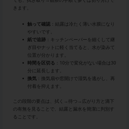
ても、拭き取り→観察の手順で多くは切り分けで
きます。
触って確認
：結露は冷たく薄い水膜になり
やすいです。
紙で追跡
：キッチンペーパーを細くして継
ぎ目やナットに軽く当てると、水が染みて
位置が分かります。
時間を区切る
：10分で変化がない場合は30
分に延長します。
換気
：換気扇や窓開けで湿気を逃がし、再
付着を抑えます。
この段階の要点は、拭く→待つ→広がり方と滴下
の有無を見ることで、結露と漏水を簡潔に判別す
ることです。