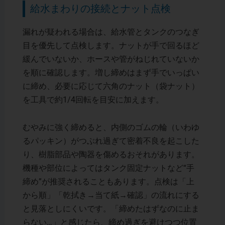
給水まわりの接続とナット点検
漏れが疑われる場合は、給水管とタンクのつなぎ
目を優先して点検します。ナットが手で回るほど
緩んでいないか、ホースや管がねじれていないか
を順に確認します。増し締めはまず手でいっぱい
に締め、必要に応じて六角のナット（袋ナット）
を工具で約1/4回転を目安に加えます。
むやみに強く締めると、内側のゴムの輪（いわゆ
るパッキン）がつぶれ過ぎて密着不良を起こした
り、樹脂部品や陶器を傷めるおそれがあります。
機種や部位によってはタンク固定ナットなど“手
締め”が推奨されることもあります。点検は「上
から順」「乾拭き→当て紙→確認」の流れにする
と見落としにくいです。「締めたはずなのに止ま
らない…」と感じたら、締め過ぎを避けつつ位置