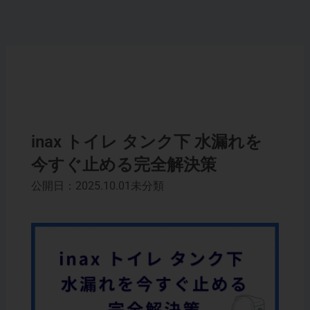
内
容
を
ス
キ
ッ
プ
inax トイレ タンク下 水漏れを
今すぐ止める完全解決策
公開日：2025.10.01
未分類