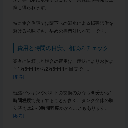
策も得られます。
特に集合住宅では階下への漏水による損害賠償を
避ける意味でも、早めの専門対応が安心です。
費用と時間の目安、相談のチェック
業者に依頼した場合の費用は、症状によりおおよ
そ
1万5千円から2万5千円
が目安です。
[参考]
密結パッキンやボルトの交換のみなら
30分から1
時間程度
で完了することが多く、タンク全体の取
り替えは
2～3時間程度
かかることもあります。
[参考]