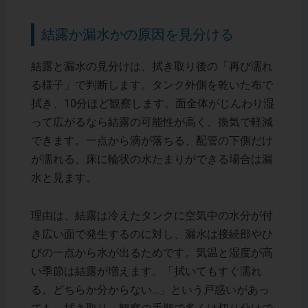
結露か漏水かの原因を見分ける
結露と漏水の見分けは、拭き取り後の「再び濡れ
る様子」で判断します。タンク外側を乾いた布で
拭き、10分ほど観察します。面全体がじんわり湿
って広がるなら結露の可能性が高く、換気で軽減
できます。一点から滴が落ちる、配管の下側だけ
が濡れる、床に輪状の水たまりができる場合は漏
水と見ます。
理由は、結露は冷えたタンクに空気中の水分が付
き広い面で発生するのに対し、漏水は接続部やひ
びの一点から水が出るためです。気温と湿度が高
い季節は結露が増えます。「拭いてもすぐ濡れ
る。どちらか分からない…」という戸惑いがあっ