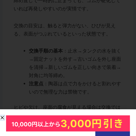
締め直しで一時的に止まっても、ゴムが硬化して
いれば再発しやすいのが実情です。
交換の目安は、触ると弾力がない、ひびが見え
る、表面がつぶれているといった状態です。
交換手順の基本
：止水→タンクの水を抜く
→固定ナットを外す→古いゴムを外し座面
を清掃→新しいゴムを正しい向きで装着→
対角に均等締め。
注意点
：陶器は点で力をかけると割れやす
いので無理な力は禁物です。
ヒビや欠け、座面の腐食が見える場合は交換では
なく専門家の点検が安全です。
要点は、接合部の滴下はゴム劣化が本命で、観察