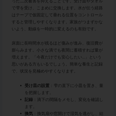
った二次被害を抑えることです。受け皿やタオル
で雫を受け、こまめに交換します。水が伝う経路
はテープで仮固定して垂れる位置をコントロール
すると管理しやすくなります。家族がつまずかな
いよう、動線を一時的に変えるのも有効です。
床面に長時間水が残るほど傷みが進み、復旧費が
膨らみます。小さな滴でも夜間に蓄積すれば量が
増えます。「今夜だけでも安心したい…」という
思いがある方もいるでしょう。簡単な養生と記録
で、状況を見極めやすくなります。
受け皿の設置
：雫の直下に小皿を置き、量
を把握します。
記録
：滴下の間隔をメモし、変化を確認し
ます。
換気
：換気扇や窓開けで湿気を逃がし、結