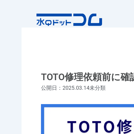
内
容
を
ス
キ
ッ
プ
TOTO修理依頼前に
公開日：2025.03.14
未分類