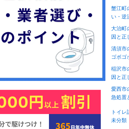
蟹江町
い・逆
大治町
因と正
清須市
ゴボゴ
稲沢市
因と正
愛西市
急処置
トイレ
未分類