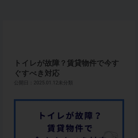
内
容
を
ス
キ
ッ
プ
トイレが故障？賃貸物件で今す
ぐすべき対応
公開日：2025.01.12
未分類