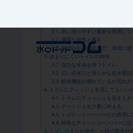
1.1.
一度に大量に流した
1.2.
水に溶けにくいトイレットペー
2.
詰まりにくいトイレットペーパーの
2.1.
水に溶けやすい素材を使用して
2.2.
適度な強度と薄さ
2.3.
無漂白や再生紙など、環境に優
3.
詰まりにくいトイレの特徴
3.1.
強力な水流を持つトイレ
3.2.
広い排水口と滑らかな排水管設
3.3.
節水機能が優れているが流れが
4.
トイレにティッシュを流してもいい
4.1.
トイレにティッシュを流すとき
4.2.
ティッシュを少量に抑える
4.3.
トイレットペーパーとの併用に
4.4.
特殊なティッシュペーパーに注
5.
トイレ詰まりが発生した時の緊急対