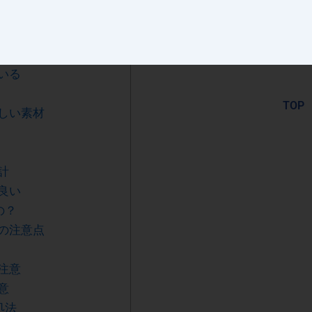
パー
特徴
いる
しい素材
計
良い
の？
の注意点
注意
意
処法