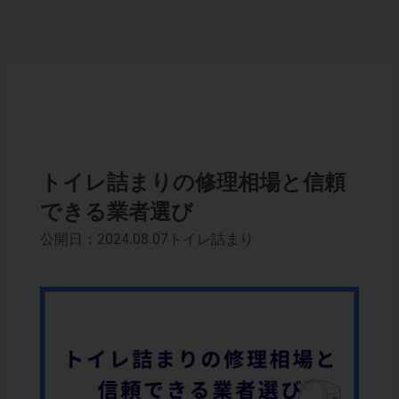
内
容
を
ス
キ
ッ
プ
トイレ詰まりの修理相場と信頼
できる業者選び
公開日：2024.08.07
トイレ詰まり