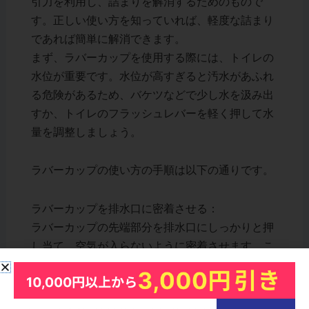
引力を利用し、詰まりを解消するためのもので
す。正しい使い方を知っていれば、軽度な詰まり
であれば簡単に解消できます。
まず、ラバーカップを使用する際には、トイレの
水位が重要です。水位が高すぎると汚水があふれ
る危険があるため、バケツなどで少し水を汲み出
すか、トイレのフラッシュレバーを軽く押して水
量を調整しましょう。
ラバーカップの使い方の手順は以下の通りです。
ラバーカップを排水口に密着させる：
ラバーカップの先端部分を排水口にしっかりと押
し当て、空気が入らないように密着させます。こ
れにより、強い吸引力が生まれ、詰まりを効果的
に解消できます​ (The Spruce)​ (Rbrohant)。