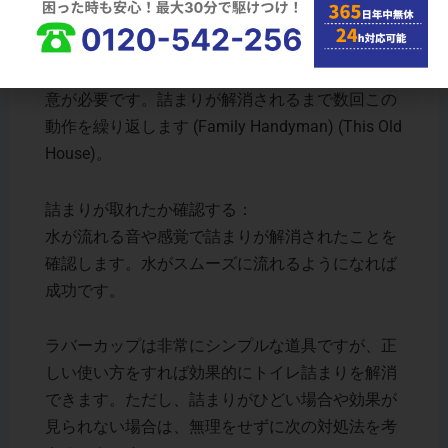
ゆっくりと押し引きする：
ラバーカップを上下にゆっくりと動かします。強
く引っ張ると水が飛び散る可能性があるため、注
意が必要です。詰まりが解消されるまで数回この
動作を繰り返します​ (Family Handyman)​ (This Old
House)。
詰まりが取れたか確認する：
水が流れる音や感覚で詰まりが解消されたことを
確認します。水がスムーズに流れるようになれば
成功です。
ラバーカップは非常にシンプルな道具ですが、正
しい使い方をすれば効果的にトイレ詰まりを解消
できます。ただし、詰まりがひどい場合や効果が
見られない場合は、無理をせずに次の対処法を考